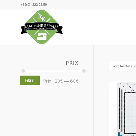
+32(0)4222.25.59
PRIX
Sort by
Defaul
Filtrer
Prix :
20€
—
60€