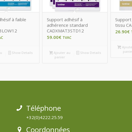
hésif à faible
Support adhésif à
Support
adhérence standard
tissu 
3LOW12
CADXMAT3STD12
26.90
€
59.00
€
AC
TVAC
Ajoute
panie
au
Show Details
Ajouter au
Show Details
panier
Téléphone
+32(0)4222.25.59
Coordonnées