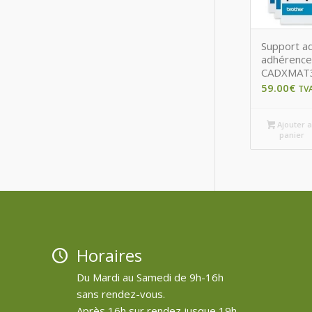
Support ad
adhérence
CADXMAT
59.00
€
TV
Ajouter 
panier
Horaires
Du Mardi au Samedi de 9h-16h
sans rendez-vous.
Après 16h sur rendez jusque 19h.