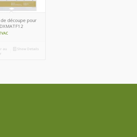
 de découpe pour
CADXMATF12
TVAC
r au
Show Details
r