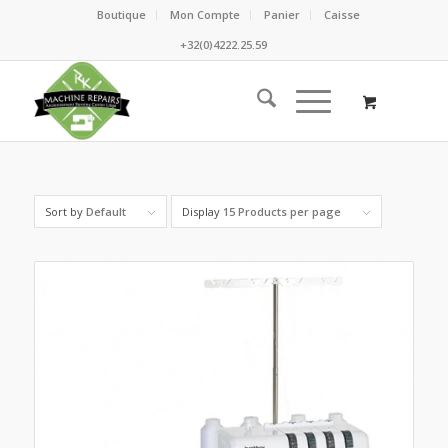
Boutique
Mon Compte
Panier
Caisse
+32(0)4222.25.59
Sort by
Default
Display
15 Products per page