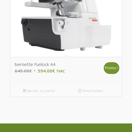
bernette Funlock 44
Promo !
Original
Current
649.00
€
594.00
€
TVAC
price
price
was:
is:
Ajouter au panier
Show Details
649.00€.
594.00€.