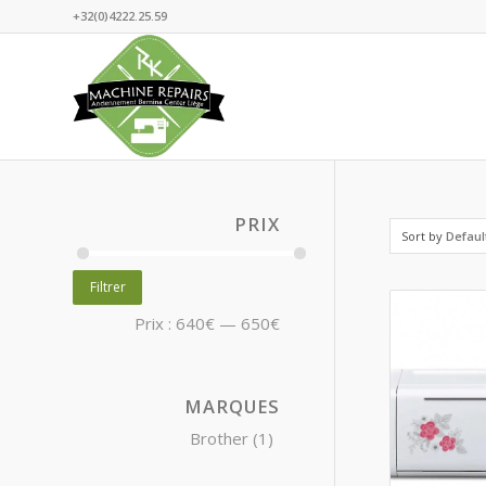
+32(0)4222.25.59
PRIX
Sort by
Defaul
Filtrer
Prix :
640€
—
650€
MARQUES
Brother
(1)