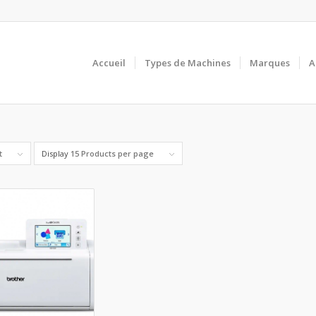
Accueil
Types de Machines
Marques
A
t
Display
15 Products per page