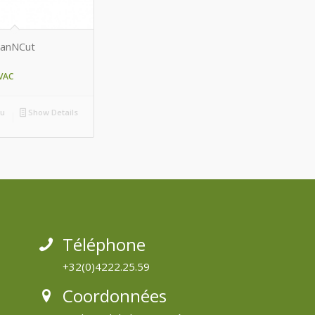
canNCut
VAC
au
Show Details
Téléphone
+32(0)4222.25.59
Coordonnées