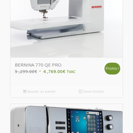
BERNINA 770 QE PRO
Promo !
Original
Current
5 ,299.00
€
4 ,769.00
€
TVAC
price
price
was:
is:
Ajouter au panier
Show Details
5
4
,299.00€.
,769.00€.