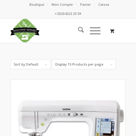
Boutique
Mon Compte
Panier
Caisse
+32(0)4222.25.59
Sort by
Default
Display
15 Products per page