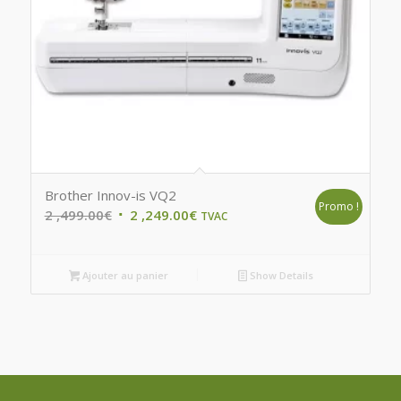
Brother Innov-is VQ2
Promo !
Original
Current
2 ,499.00
€
2 ,249.00
€
TVAC
price
price
was:
is:
Ajouter au panier
Show Details
2
2
,499.00€.
,249.00€.