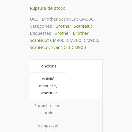
price
price
Rupture de stock
was:
is:
499.00€.
419.00€.
UGS :
Brother ScanNCut CM900
Catégories :
Brother
,
ScanNcut
Étiquettes :
Brother
,
Brother
ScanNCut CM900
,
CM300
,
CM900
,
ScanNCut
,
ScanNCut CM900
Fonctions
Activité
manuelle,
ScanNCut
Encombrement
machine
Compact et