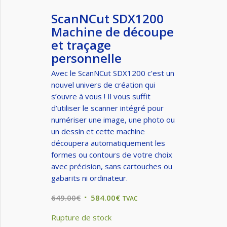
ScanNCut SDX1200
Machine de découpe
et traçage
personnelle
Avec le ScanNCut SDX1200 c’est un
nouvel univers de création qui
s’ouvre à vous ! Il vous suffit
d’utiliser le scanner intégré pour
numériser une image, une photo ou
un dessin et cette machine
découpera automatiquement les
formes ou contours de votre choix
avec précision, sans cartouches ou
gabarits ni ordinateur.
Original
Current
649.00
€
584.00
€
TVAC
price
price
Rupture de stock
was:
is: