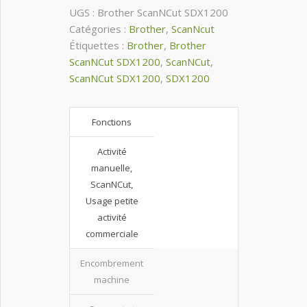
649.00€.
584.00€.
UGS :
Brother ScanNCut SDX1200
Catégories :
Brother
,
ScanNcut
Étiquettes :
Brother
,
Brother
ScanNCut SDX1200
,
ScanNCut
,
ScanNCut SDX1200
,
SDX1200
Fonctions
Activité
manuelle,
ScanNCut,
Usage petite
activité
commerciale
Encombrement
machine