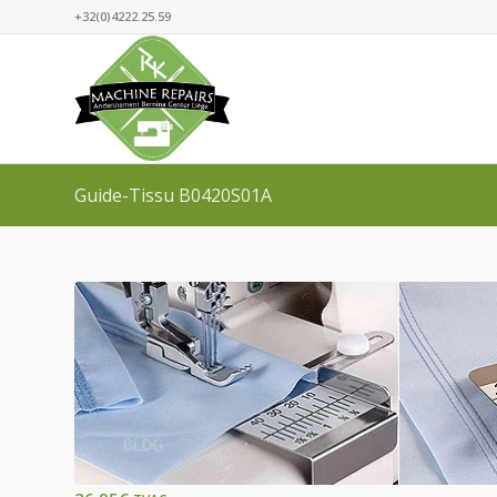
+32(0)4222.25.59
Guide-Tissu B0420S01A