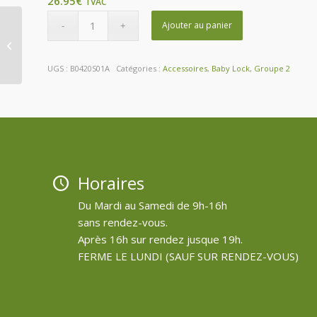
26.95
€
TVAC
Ajouter au panier
Table amovible CT-1E
UGS :
B0420S01A
Catégories :
Accessoires
,
Baby Lock
,
Groupe 2
Horaires
Du Mardi au Samedi de 9h-16h
sans rendez-vous.
Après 16h sur rendez jusque 19h.
FERME LE LUNDI (SAUF SUR RENDEZ-VOUS)