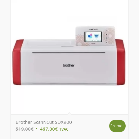
Brother ScanNCut SDX900
Promo !
Original
Current
519.00
€
467.00
€
TVAC
price
price