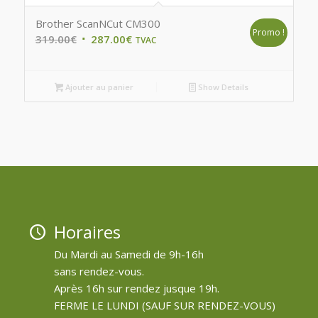
Brother ScanNCut CM300
Promo !
Original
Current
319.00
€
287.00
€
TVAC
price
price
was:
is:
Ajouter au panier
Show Details
319.00€.
287.00€.
Horaires
Du Mardi au Samedi de 9h-16h
sans rendez-vous.
Après 16h sur rendez jusque 19h.
FERME LE LUNDI (SAUF SUR RENDEZ-VOUS)