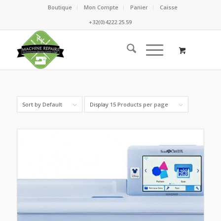
Boutique
Mon Compte
Panier
Caisse
+32(0)4222.25.59
Sort by
Default
Display
15 Products per page