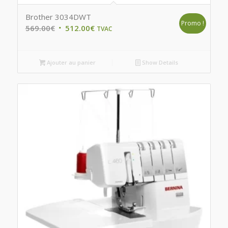
Brother 3034DWT
Promo !
Original
Current
569.00
€
512.00
€
TVAC
price
price
was:
is:
Ajouter au panier
Show Details
569.00€.
512.00€.