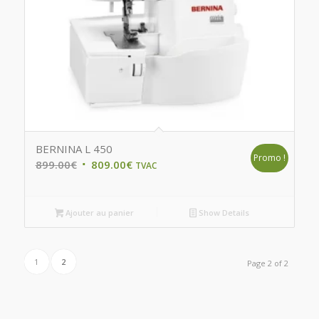
BERNINA L 450
Promo !
Original
Current
899.00
€
809.00
€
TVAC
price
price
was:
is:
Ajouter au panier
Show Details
899.00€.
809.00€.
1
2
Page 2 of 2