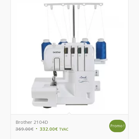
Brother 2104D
Promo !
Original
Current
369.00
€
332.00
€
TVAC
price
price