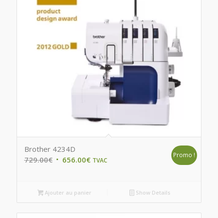
Brother 4234D
Promo !
Original
Current
729.00
€
656.00
€
TVAC
price
price
was:
is:
Ajouter au panier
Show Details
729.00€.
656.00€.