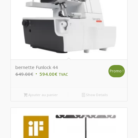
bernette Funlock 44
Promo !
Original
Current
649.00
€
594.00
€
TVAC
price
price
was:
is:
Ajouter au panier
Show Details
649.00€.
594.00€.